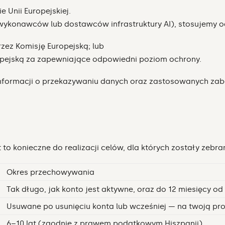
 Unii Europejskiej.
ykonawców lub dostawców infrastruktury AI), stosujemy od
ez Komisję Europejską; lub
opejską za zapewniające odpowiedni poziom ochrony.
informacji o przekazywaniu danych oraz zastosowanych zab
to konieczne do realizacji celów, dla których zostały zebr
Okres przechowywania
Tak długo, jak konto jest aktywne, oraz do 12 miesięcy od
Usuwane po usunięciu konta lub wcześniej — na twoją pr
6–10 lat (zgodnie z prawem podatkowym Hiszpanii)