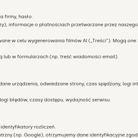
a firmy, hasło.
czy), informacje o płatnościach przetwarzane przez naszeg
ane w celu wygenerowania filmów AI („Treści”). Mogą one 
 lub w formularzach (np. treść wiadomości email).
, dane urządzenia, odwiedzane strony, czas spędzony, logi i
ogi błędów, czasy dostępu, wydajność serwisu.
identyfikatory rozliczeń.
ętrzny (np. Google), otrzymujemy dane identyfikacyjne zgodn