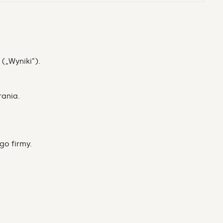
(„Wyniki”).
ania.
go firmy.